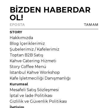
belirleniyor. Bu yazıda, kahve fincanınızın
arkasındaki bu fascinante dünyayı
BİZDEN HABERDAR
keşfedeceksiniz. Yazar: Berat Koç
OL!
TAMAM
STORY
Hakkımızda
Blog İçeriklerimiz
Şubelerimiz / Kafelerimiz
Toptan B2B Satış
Kahve Catering Hizmeti
Story Coffee Menü
İstanbul Kahve Workshop
Kafe İşletmeciliği Danışmanlığı
Kurumsal
Mesafeli Satış Sözleşmesi
İptal ve İade Politikası
Gizlilik ve Güvenlik Politikası
İletişim