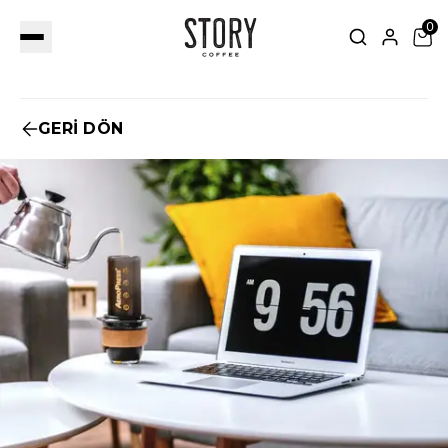
0
GERİ DÖN