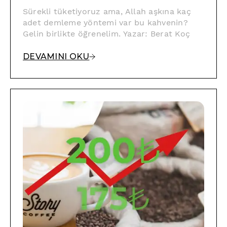
Var?
Sürekli tüketiyoruz ama, Allah aşkına kaç
adet demleme yöntemi var bu kahvenin?
Gelin birlikte öğrenelim. Yazar: Berat Koç
DEVAMINI OKU