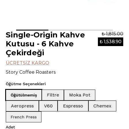
Single-Origin Kahve
₺ 1,815.00
₺ 1,538.90
Kutusu - 6 Kahve
Çekirdeği
ÜCRETSİZ KARGO
Story Coffee Roasters
Öğütme Seçenekleri
Filtre
Moka Pot
Öğütülmemiş
Aeropress
V60
Espresso
Chemex
French Press
Adet