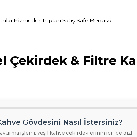
onlar
Hizmetler
Toptan Satış
Kafe Menüsü
katering hi
 Çekirdek & Filtre K
Kahve Gövdesini Nasıl İstersiniz?
avurma işlemi, yeşil kahve çekirdeklerinin içinde gizli