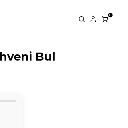
0
zmetinden
kahve kavurum ve tadım
SEPET
(
0 Ürün
)
ahveni Bul
Alışveriş sepetinizde hiçbir şey yok.
Alışverişe Başla