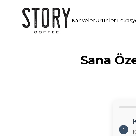
İstanbul Kahve Workshop
Kahveni Bul!
Kafe İşletmeciliği Danışmanlığı
Kahveler
Ürünler
Lokasy
Sana Özel
1
K