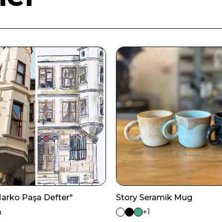
Marko Paşa Defter"
Story Seramik Mug
+1
0