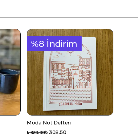
%8 İndirim
Moda Not Defteri
₺ 302.50
₺ 330.00