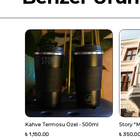
Kahve Termosu Özel - 500ml
Story "
₺ 1,150.00
₺ 350.0