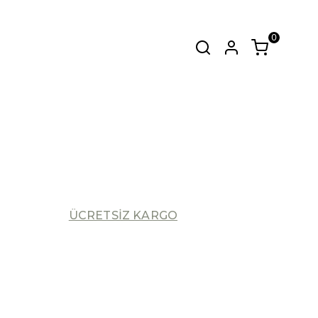
0
zmetinden
kahve kavurum ve tadım
SEPET
(
0 Ürün
)
Alışveriş sepetinizde hiçbir şey yok.
Alışverişe Başla
ÜCRETSİZ KARGO