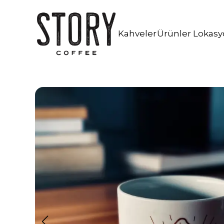
İstanbul Kahve Workshop
Kahveni Bul!
Kafe İşletmeciliği Danışmanlığı
Kahveler
Ürünler
Lokasy