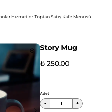
onlar
Hizmetler
Toptan Satış
Kafe Menüsü
katering hi
Story Mug
₺ 250.00
Adet
-
+