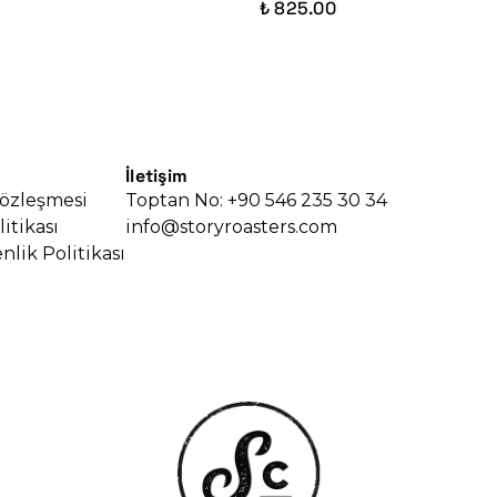
₺ 825.00
İletişim
Sözleşmesi
Toptan No: +90 546 235 30 34
litikası
info@storyroasters.com
nlik Politikası