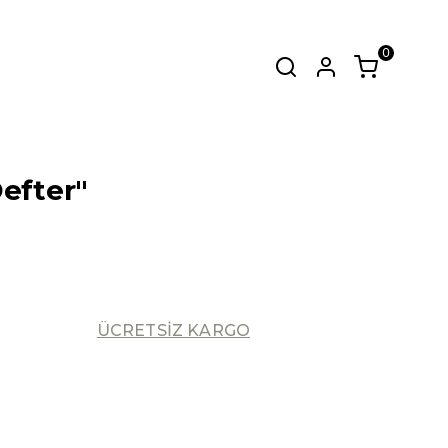
0
zmetinden
kahve kavurum ve tadım
SEPET
(
0 Ürün
)
efter"
Alışveriş sepetinizde hiçbir şey yok.
Alışverişe Başla
ÜCRETSİZ KARGO