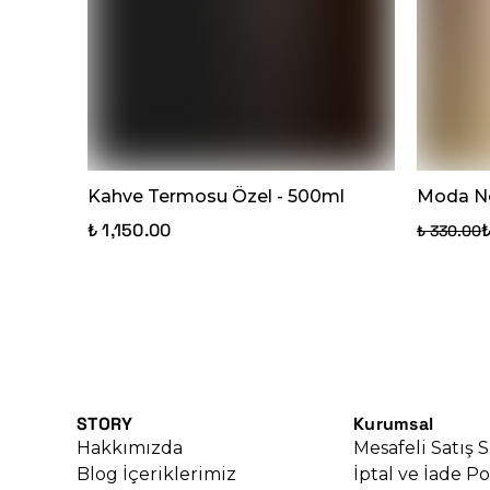
Kahve Termosu Özel - 500ml
Moda No
₺ 1,150.00
₺ 330.00
STORY
Kurumsal
Hakkımızda
Mesafeli Satış 
Blog İçeriklerimiz
İptal ve İade Po