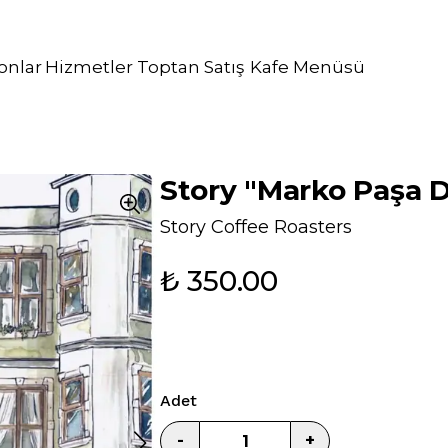
onlar
Hizmetler
Toptan Satış
Kafe Menüsü
katering hi
Story "Marko Paşa D
Story Coffee Roasters
₺ 350.00
Adet
-
+