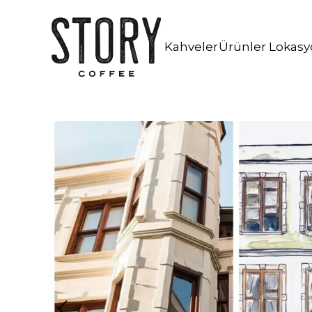
İstanbul Kahve Workshop
Kahveni Bul!
Kafe İşletmeciliği Danışmanlığı
Kahveler
Ürünler
Lokasy