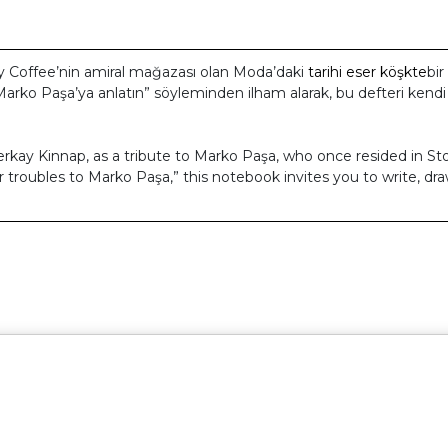
ory Coffee’nin amiral mağazası olan Moda’daki
tarihi eser köşkte
bi
Marko Paşa’ya anlatın
” söyleminden ilham alarak, bu defteri ken
erkay Kinnap, as a tribute to
Marko Paşa
, who once resided in St
ur troubles to Marko Paşa,”
this notebook invites you to write, dr