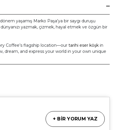
r dönem yaşamış
Marko Paşa’ya
bir saygı duruşu
di dünyanızı yazmak, çizmek, hayal etmek ve özgün bir
ory Coffee’s flagship location—our
tarihi eser köşk
in
aw, dream, and express your world in your own unique
+
BİR YORUM YAZ