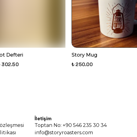
t Defteri
Story Mug
₺ 302.50
₺ 250.00
İletişim
Sözleşmesi
Toptan No: +90 546 235 30 34
litikası
info@storyroasters.com