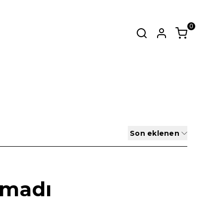
0
zmetinden
kahve kavurum ve tadım
SEPET
(
0 Ürün
)
Alışveriş sepetinizde hiçbir şey yok.
Alışverişe Başla
Son eklenen
amadı