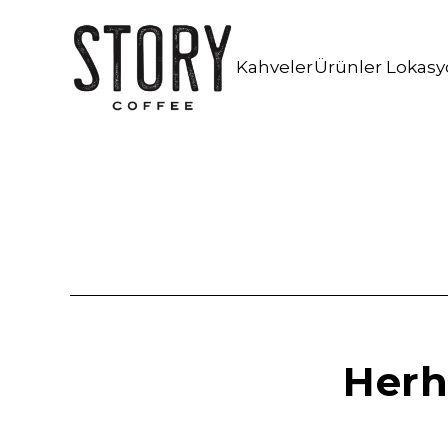
İstanbul Kahve Workshop
Kahveni Bul!
Kafe İşletmeciliği Danışmanlığı
Kahveler
Ürünler
Lokasy
Herh