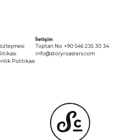
İletişim
Sözleşmesi
Toptan No: +90 546 235 30 34
litikası
info@storyroasters.com
nlik Politikası