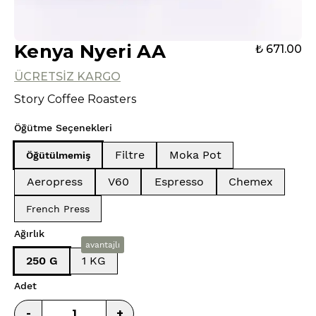
Kenya Nyeri AA
₺ 671.00
ÜCRETSİZ KARGO
Story Coffee Roasters
Öğütme Seçenekleri
Filtre
Moka Pot
Öğütülmemiş
Aeropress
V60
Espresso
Chemex
French Press
Ağırlık
avantajlı
250 G
1 KG
Adet
-
+