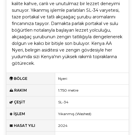
kalite kahve, canlı ve unutulmaz bir lezzet deneyimi
sunuyor. Yıkanmış işlemle parlatılan SL-34 varyetesi,
taze portakal ve tatlı akçaağaç şurubu aromalarını
fincanınıza taşıyor. Damakta parlak portakal ve sulu
böğürtlen notalarıyla başlayan lezzet yolculuğu,
akçaağaç şurubunun zengin tatlılığıyla dengelenerek
dolgun ve kalıcı bir bitişle son buluyor. Kenya AA
Nyeri, belirgin asiditesi ve zengin gövdesiyle her
yudumda sizi Kenya'nın yüksek rakımlı topraklarına
götürecek.
🌍 BÖLGE
Nyeri
⛰️ RAKIM
1.750 metre
🌿 ÇEŞİT
SL-34
☀️ İŞLEM
Yıkanmış (Washed)
📅 HASAT YILI
2024