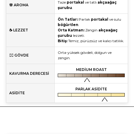
Taze
portakal
ve tatlı
akçaağaç
🌸 AROMA
şurubu
.
Ön Tatlar:
Parlak
portakal
ve sulu
böğürtlen
.
☕ LEZZET
Orta Katman:
Zengin
akçaağaç
şurubu
lezzeti.
Bitiş:
Temiz, pürüzsüz ve kalıcı tatlılık.
Orta-yüksek gövdeli, dolgun ve
🏋️‍♂️ GÖVDE
zengin.
KAVURMA DERECESİ
ASİDİTE